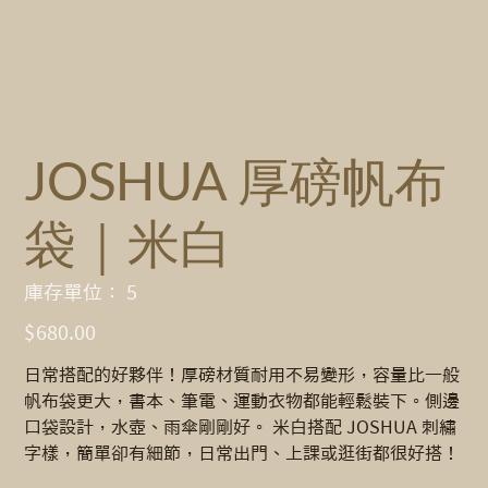
JOSHUA 厚磅帆布
袋｜米白
SKU
庫存單位：
5
5
價
$680.00
格
日常搭配的好夥伴！厚磅材質耐用不易變形，容量比一般
帆布袋更大，書本、筆電、運動衣物都能輕鬆裝下。側邊
口袋設計，水壺、雨傘剛剛好。 米白搭配 JOSHUA 刺繡
字樣，簡單卻有細節，日常出門、上課或逛街都很好搭！