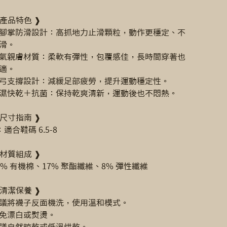
 產品特色 ❱
腳掌防滑設計：高抓地力止滑顆粒，動作更穩定、不
滑。
氣親膚材質：柔軟有彈性，包覆感佳，長時間穿著也
適。
弓支撐設計：減緩足部疲勞，提升運動穩定性。
濕快乾＋抗菌：保持乾爽清新，運動後也不悶熱。
 尺寸指南 ❱
：適合鞋碼 6.5-8
 材質組成 ❱
5% 有機棉、17% 聚酯纖維、8% 彈性纖維
 清潔保養 ❱
議將襪子反面機洗，使用溫和模式。
免漂白或熨燙。