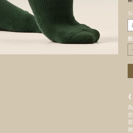
建
Si
數
❰
為
衣
若