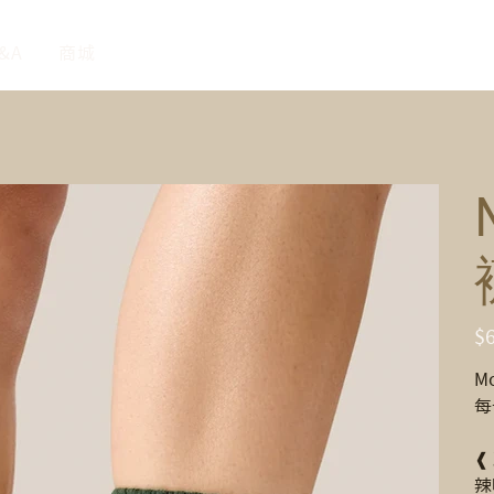
&A
商城
價
$
格
M
每
❰
辣