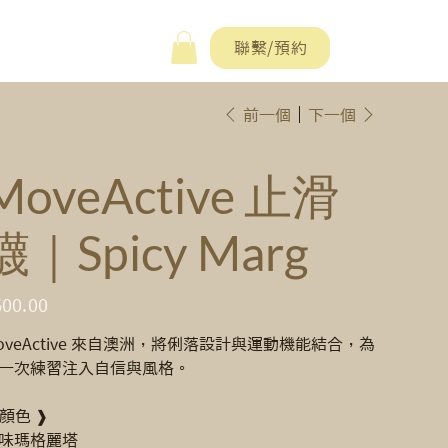
聯繫/預約
前一個
下一個
MoveActive 止滑
襪｜Spicy Marg
600.00
oveActive 來自澳洲，將俐落設計與運動機能結合，為
一次練習注入自信與風格。
 顏色 ❱
味瑪格麗塔