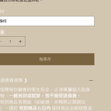
議自然晾乾或低溫烘乾。
ze
量
無庫存
 退換貨政策 ❱
保障每位顧客的衛生安全，止滑襪屬個人貼身
物，
一經拆封或試穿，恕不接受退換貨
。
收到商品有瑕疵（如破損、非預期之錯誤出
貨），請於
收到商品七日內
保持商品全新狀態並