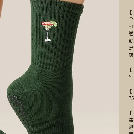
❰
全
打
透
舒
足
吸
❰
S
❰
7
❰
建
避