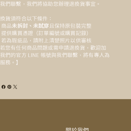
我們聯繫，我們將協助您辦理退換貨事宜。
換貨須符合以下條件：
 商品
未拆封、未試穿
且保持原包裝完整
 提供購買憑證（訂單編號或購買記錄）
 若為瑕疵品，請附上清楚照片以供審核
若您有任何商品問題或需申請退換貨，歡迎加
我們的官方 LINE 帳號與我們聯繫，將有專人為
服務。】
關於我們