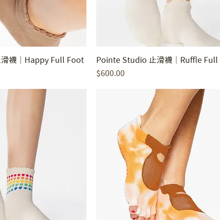
 止滑襪｜Happy Full Foot
Pointe Studio 止滑襪｜Ruffle Full
價格
$600.00