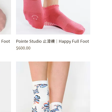
 Foot
Pointe Studio 止滑襪｜Happy Full Foot
價格
$600.00