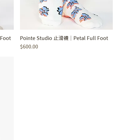
 Foot
Pointe Studio 止滑襪｜Petal Full Foot
價格
$600.00