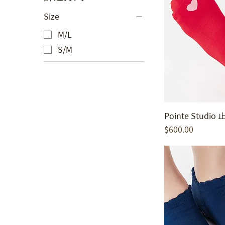
Size
M/L
S/M
Pointe Studio
價格
$600.00