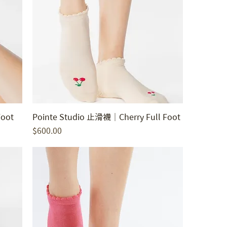
Foot
Pointe Studio 止滑襪｜Cherry Full Foot
價格
$600.00